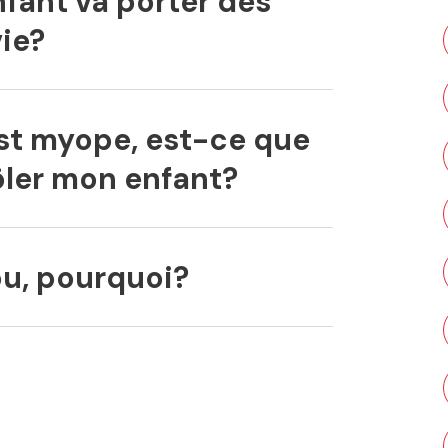
fant va porter des
vie?
est myope, est-ce que
rôler mon enfant?
ou, pourquoi?