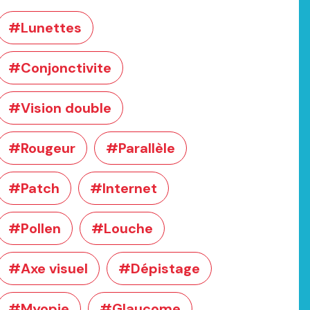
#Lunettes
#Conjonctivite
#Vision double
#Rougeur
#Parallèle
#Patch
#Internet
#Pollen
#Louche
#Axe visuel
#Dépistage
#Myopie
#Glaucome