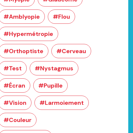
#Amblyopie
#Flou
#Hypermétropie
#Orthoptiste
#Cerveau
#Test
#Nystagmus
#Écran
#Pupille
#Vision
#Larmoiement
#Couleur