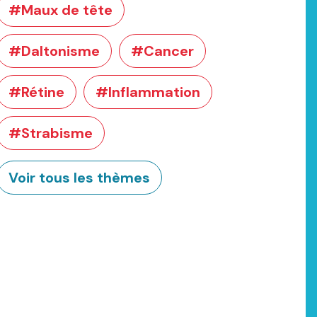
#Maux de tête
#Daltonisme
#Cancer
#Rétine
#Inflammation
#Strabisme
Voir tous les thèmes