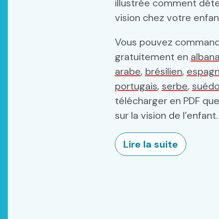
illustrée comment déte
vision chez votre enfan
Vous pouvez commande
gratuitement en
albana
arabe
,
brésilien
,
espagn
portugais
,
serbe
,
suédo
télécharger en PDF
que
sur la vision de l’enfant.
Lire la suite