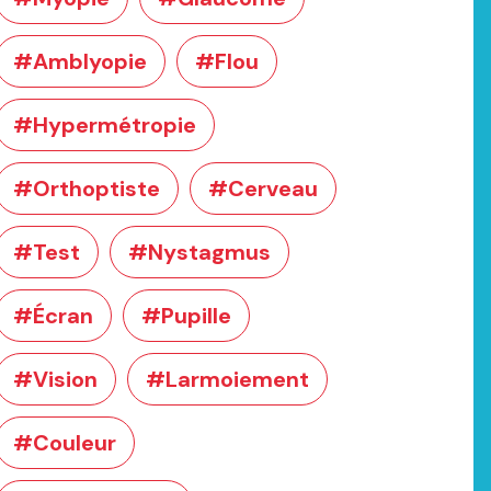
#Amblyopie
#Flou
#Hypermétropie
#Orthoptiste
#Cerveau
#Test
#Nystagmus
#Écran
#Pupille
#Vision
#Larmoiement
#Couleur