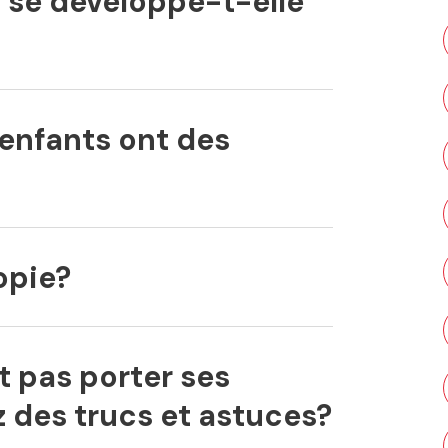
 se développe-t-elle
 enfants ont des
opie?
t pas porter ses
z des trucs et astuces?