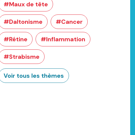
#Maux de tête
#Daltonisme
#Cancer
#Rétine
#Inflammation
#Strabisme
Voir tous les thèmes