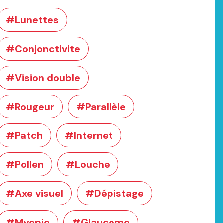
#Lunettes
#Conjonctivite
#Vision double
#Rougeur
#Parallèle
#Patch
#Internet
#Pollen
#Louche
#Axe visuel
#Dépistage
#Myopie
#Glaucome