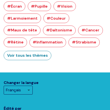
#Écran
#Pupille
#Vision
#Larmoiement
#Couleur
#Maux de tête
#Daltonisme
#Cancer
#Rétine
#Inflammation
#Strabisme
Voir tous les thèmes
Changer la langue
Édité par