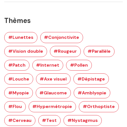
Thèmes
#Lunettes
#Conjonctivite
#Vision double
#Rougeur
#Parallèle
#Patch
#Internet
#Pollen
#Louche
#Axe visuel
#Dépistage
#Myopie
#Glaucome
#Amblyopie
#Flou
#Hypermétropie
#Orthoptiste
#Cerveau
#Test
#Nystagmus