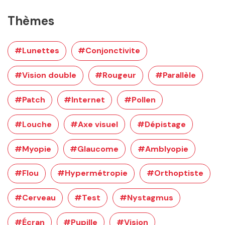
Thèmes
#Lunettes
#Conjonctivite
#Vision double
#Rougeur
#Parallèle
#Patch
#Internet
#Pollen
#Louche
#Axe visuel
#Dépistage
#Myopie
#Glaucome
#Amblyopie
#Flou
#Hypermétropie
#Orthoptiste
#Cerveau
#Test
#Nystagmus
#Écran
#Pupille
#Vision