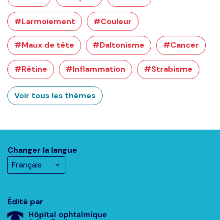
#Larmoiement
#Couleur
#Maux de tête
#Daltonisme
#Cancer
#Rétine
#Inflammation
#Strabisme
Voir tous les thèmes
Changer la langue
Édité par