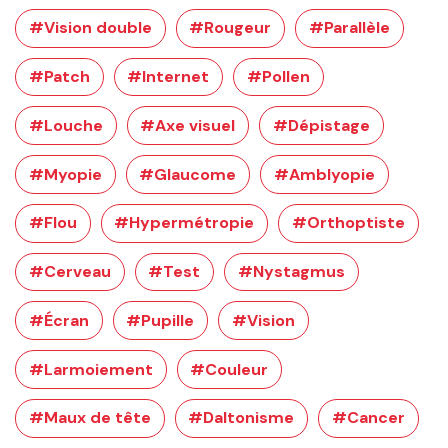
#Vision double
#Rougeur
#Parallèle
#Patch
#Internet
#Pollen
#Louche
#Axe visuel
#Dépistage
#Myopie
#Glaucome
#Amblyopie
#Flou
#Hypermétropie
#Orthoptiste
#Cerveau
#Test
#Nystagmus
#Écran
#Pupille
#Vision
#Larmoiement
#Couleur
#Maux de tête
#Daltonisme
#Cancer