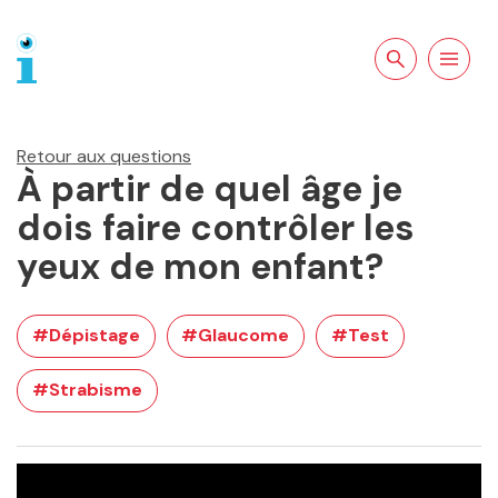
Rechercher sur
Ouvrir la
le site
navigation
Retour aux questions
À partir de quel âge je
dois faire contrôler les
yeux de mon enfant?
#Dépistage
#Glaucome
#Test
#Strabisme